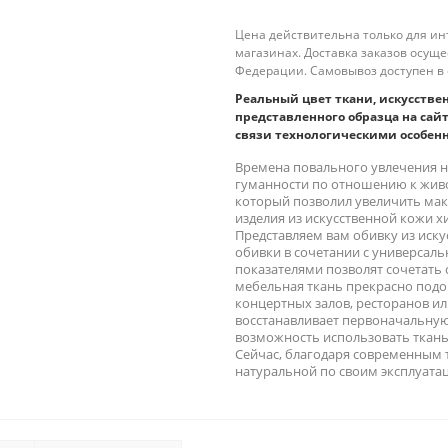
Цена действительна только для ин
магазинах. Доставка заказов осущ
Федерации. Самовывоз доступен в 
Реальный цвет ткани, искусстве
представленного образца на сайт
связи технологическими особен
Времена повального увлечения н
гуманности по отношению к жив
который позволил увеличить мак
изделия из искусственной кожи х
Представляем вам обивку из иску
обивки в сочетании с универсал
показателями позволят сочетать
мебельная ткань прекрасно подой
концертных залов, ресторанов ил
восстанавливает первоначальную
возможность использовать ткань
Сейчас, благодаря современным т
натуральной по своим эксплуатац