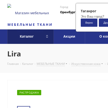
Город:
Таганрог
Оренбург
Это Ваш город?
Верно
Дру
МЕБЕЛЬНЫЕ ТКАНИ
Каталог
Акции
О к
Lira
Главная
-
Каталог
-
МЕБЕЛЬНЫЕ ТКАНИ
-
Искусственная кожа
-
РАСПРОДАЖА