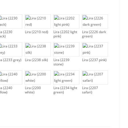
ra (2230
Lira (2210 red)
Lira (2202 light
Lira (2226 dark
ack)
pink)
green)
ra (2233 grey)
Lira (2238 silk)
Lira (2239
Lira (2237 pink)
stone)
ra (2240
Lira (2200
Lira (2234 light
Lira (2207
llow)
white)
green)
safari)