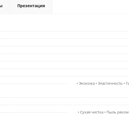
ы
Презентация
• Экокожа • Эластичность • 
• Сухая чистка • Пыль реко