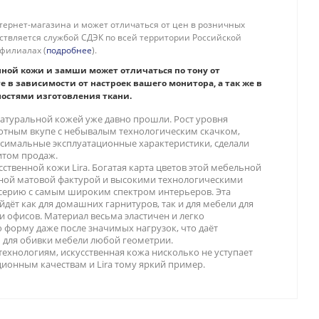
тернет-магазина и может отличаться от цен в розничных
ествляется службой СДЭК по всей территории Российской
филиалах (
подробнее
).
нной кожи и замши может отличаться по тону от
е в зависимости от настроек вашего монитора, а так же в
ностями изготовления ткани.
атуральной кожей уже давно прошли. Рост уровня
отным вкупе с небывалым технологическим скачком,
симальные эксплуатационные характеристики, сделали
итом продаж.
сственной кожи Lira. Богатая карта цветов этой мебельной
ьной матовой фактурой и высокими технологическими
 серию с самым широким спектром интерьеров. Эта
дёт как для домашних гарнитуров, так и для мебели для
и офисов. Материал весьма эластичен и легко
 форму даже после значимых нагрузок, что даёт
 для обивки мебели любой геометрии.
ехнологиям, искусственная кожа нисколько не уступает
ионным качествам и Lira тому яркий пример.