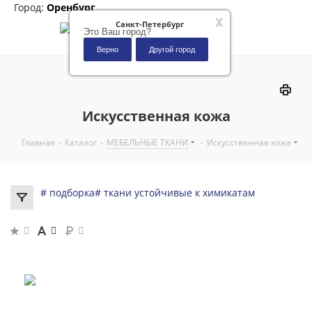
Город:
Оренбург
x
Санкт-Петербург
Это Ваш город?
Верно
Другой город
0
Искусственная кожа
Главная
-
Каталог
-
МЕБЕЛЬНЫЕ ТКАНИ
-
Искусственная кожа
# подборка
# ткани устойчивые к химикатам