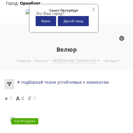
Город:
Оренбург
x
Санкт-Петербург
Это Ваш город?
Верно
Другой город
0
Велюр
Главная
-
Каталог
-
МЕБЕЛЬНЫЕ ТКАНИ SALE
-
Велюр
# подборка
# ткани устойчивые к химикатам
РАСПРОДАЖА