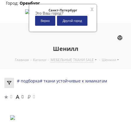
Город:
Оренбург
x
Санкт-Петербург
Это Ваш город?
Верно
Другой город
0
Шенилл
Главная
-
Каталог
-
МЕБЕЛЬНЫЕ ТКАНИ SALE
-
Шенилл
# подборка
# ткани устойчивые к химикатам