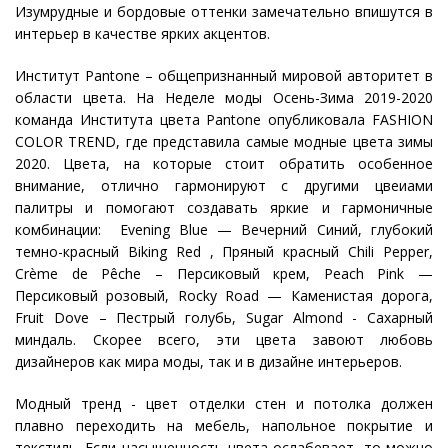
Изумрудные и бордовые оттенки замечательно впишутся в
интерьер в качестве ярких акцентов.
Институт Pantone – общепризнанный мировой авторитет в
области цвета. На Неделе моды Осень-Зима 2019-2020
команда Института цвета Pantone опубликовала FASHION
COLOR TREND, где представила самые модные цвета зимы
2020. Цвета, на которые стоит обратить особенное
внимание, отлично гармонируют с другими цвеиами
палитры и помогают создавать яркие и гармоничные
комбинации: Evening Blue — Вечерний Синий, глубокий
темно-красный Biking Red , Пряный красный Chili Pepper,
Crème de Pêche – Персиковый крем, Peach Pink —
Персиковый розовый, Rocky Road — Каменистая дорога,
Fruit Dove – Пестрый голубь, Sugar Almond - Сахарный
миндаль. Скорее всего, эти цвета завоют любовь
дизайнеров как мира моды, так и в дизайне интерьеров.
Модный тренд - цвет отделки стен и потолка должен
плавно переходить на мебель, напольное покрытие и
текстиль. Если насыщенность цвета ослабевает, то можно