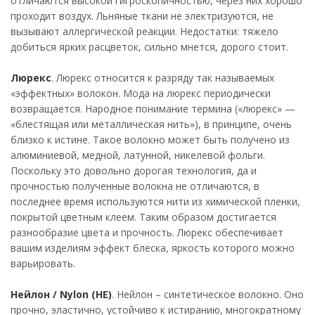
отличаются высокой гигроскопичностью, через них хорошо
проходит воздух. Льняные ткани не электризуются, не
вызывают аллергической реакции. Недостатки: тяжело
добиться ярких расцветок, сильно мнется, дорого стоит.
Люрекс
. Люрекс относится к разряду так называемых
«эффектных» волокон. Мода на люрекс периодически
возвращается. Народное понимание термина («люрекс» —
«блестящая или металлическая нить»), в принципе, очень
близко к истине. Такое волокно может быть получено из
алюминиевой, медной, латунной, никелевой фольги.
Поскольку это довольно дорогая технология, да и
прочностью полученные волокна не отличаются, в
последнее время используются нити из химической пленки,
покрытой цветным клеем. Таким образом достигается
разнообразие цвета и прочность. Люрекс обеспечивает
вашим изделиям эффект блеска, яркость которого можно
варьировать.
Нейлон / Nylon (НЕ)
. Нейлон – синтетическое волокно. Оно
прочно, эластично, устойчиво к истиранию, многократному