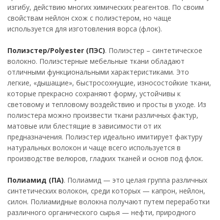
изгибу, действию многих химических реагентов. По своим
свойствам нейлон схож с полиэстером, но чаще
используется для изготовления ворса (флок).
Полиэстер/Polyester (ПЭС)
. Полиэстер – синтетическое
волокно. Полиэстерные мебельные ткани обладают
отличными функциональными характеристиками. Это
легкие, «дышащие», быстросохнущие, износостойкие ткани,
которые прекрасно сохраняют форму, устойчивы к
световому и тепловому воздействию и просты в уходе. Из
полиэстера можно произвести ткани различных фактур,
матовые или блестящие в зависимости от их
предназначения. Полиэстер идеально имитирует фактуру
натуральных волокон и чаще всего используется в
производстве велюров, гладких тканей и основ под флок.
Полиамид (ПА)
. Полиамид — это целая группа различных
синтетических волокон, среди которых — капрон, нейлон,
силон. Полиамидные волокна получают путем переработки
различного органического сырья — нефти, природного