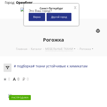
Город:
Оренбург
x
Санкт-Петербург
Это Ваш город?
Верно
Другой город
0
Рогожка
Главная
-
Каталог
-
МЕБЕЛЬНЫЕ ТКАНИ
-
Рогожка
# подборка
# ткани устойчивые к химикатам
РАСПРОДАЖА