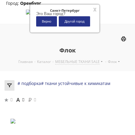
Город:
Оренбург
x
Санкт-Петербург
Это Ваш город?
Верно
Другой город
0
Флок
Главная
-
Каталог
-
МЕБЕЛЬНЫЕ ТКАНИ SALE
-
Флок
# подборка
# ткани устойчивые к химикатам