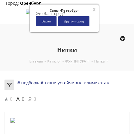
Город:
Оренбург
x
Санкт-Петербург
Это Ваш город?
Верно
Другой город
0
Нитки
Главная
-
Каталог
-
ФУРНИТУРА
-
Нитки
# подборка
# ткани устойчивые к химикатам