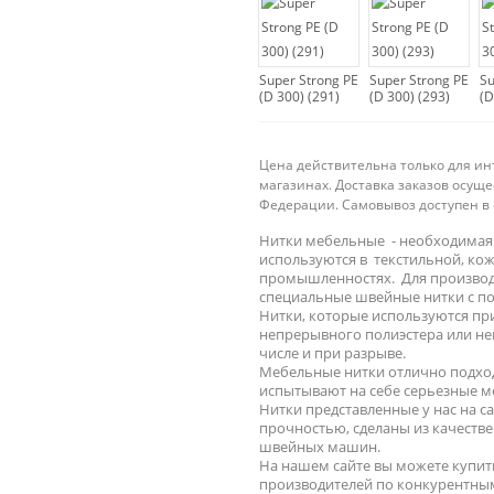
Super Strong PE
Super Strong PE
Su
(D 300) (291)
(D 300) (293)
(D
Цена действительна только для ин
магазинах. Доставка заказов осущ
Федерации. Самовывоз доступен в 
Нитки мебельные - необходимая 
используются в текстильной, ко
промышленностях. Для производ
специальные швейные нитки с п
Нитки, которые используются при
непрерывного полиэстера или не
числе и при разрыве.
Мебельные нитки отлично подход
испытывают на себе серьезные м
Нитки представленные у нас на с
прочностью, сделаны из качестве
швейных машин.
На нашем сайте вы можете купи
производителей по конкурентны