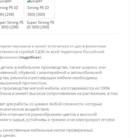
per Strong PE
Super Strong PE
 300) (298)
(D 300) (300)
тернет-магазина и может отличаться от цен в розничных
ествляется службой СДЭК по всей территории Российской
филиалах (
подробнее
).
деталь в мебельном производстве, также широко они
жевенной, обувной, галантерейной и автомобильной
ства, ремонта и реставрации мебели необходимы
овышенной прочностью.
 производстве мягкой мебели, изготавливаются из 100%
йлона и имеют высокое сопротивление на растяжение, в том
ят для работы со швами любой сложности, которые
еханические воздействия.
айте отличаются разнообразием цветов и высокой
нного сырья, устойчивы к трению и не электризуют иголки
ть качественные мебельные нитки проверенных
м ценам.