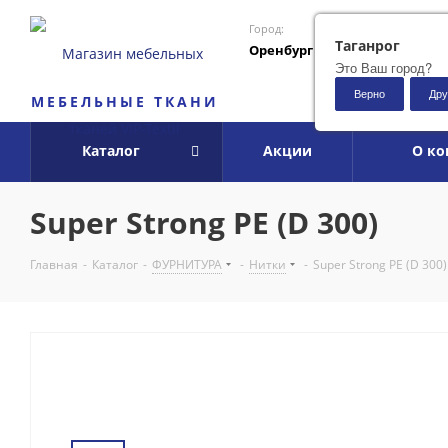
Город:
Таганрог
Оренбург
Это Ваш город?
Верно
Дру
МЕБЕЛЬНЫЕ ТКАНИ
Каталог
Акции
О к
Super Strong PE (D 300)
Главная
-
Каталог
-
ФУРНИТУРА
-
Нитки
-
Super Strong PE (D 300)