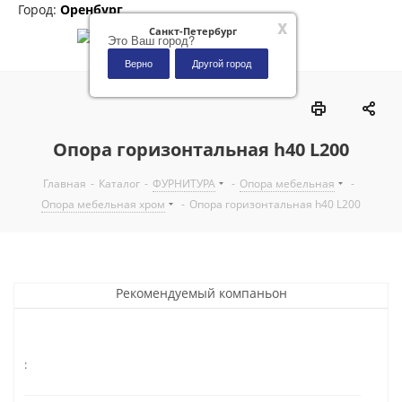
Город:
Оренбург
x
Санкт-Петербург
Это Ваш город?
Верно
Другой город
0
Опора горизонтальная h40 L200
Главная
-
Каталог
-
ФУРНИТУРА
-
Опора мебельная
-
Опора мебельная хром
-
Опора горизонтальная h40 L200
Рекомендуемый компаньон
: