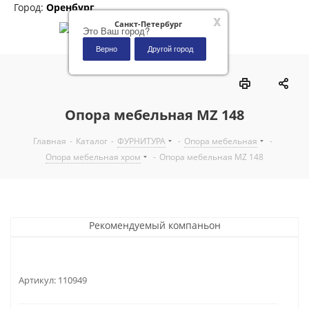
Город:
Оренбург
x
Санкт-Петербург
Это Ваш город?
Верно
Другой город
0
Опора мебельная MZ 148
Главная
-
Каталог
-
ФУРНИТУРА
-
Опора мебельная
-
Опора мебельная хром
-
Опора мебельная MZ 148
Рекомендуемый компаньон
Артикул:
110949