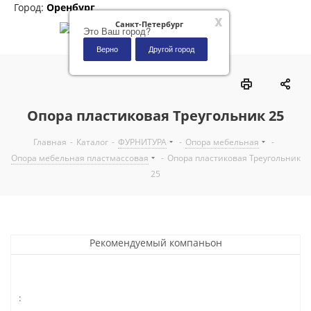
Город:
Оренбург
x
Санкт-Петербург
Это Ваш город?
Верно
Другой город
0
Опора пластиковая Треугольник 25
Главная
-
Каталог
-
ФУРНИТУРА
-
Опора мебельная
-
Опора мебельная пластмассовая
-
Опора пластиковая Треугольник
25
Рекомендуемый компаньон
: