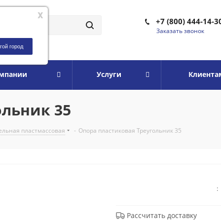
x
+7 (800) 444-14-3
Заказать звонок
гой город
омпании
Услуги
Клиента
ольник 35
ельная пластмассовая
-
Опора пластиковая Треугольник 35
:
Рассчитать доставку