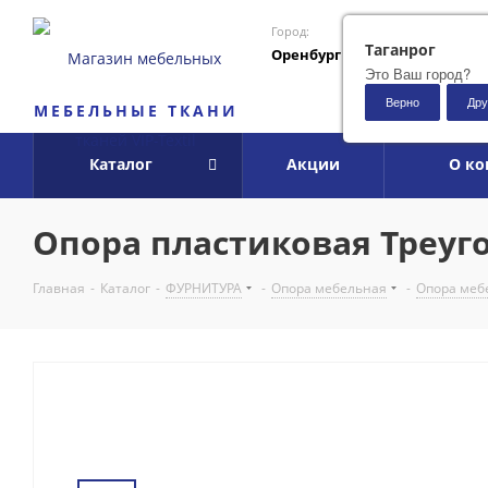
Город:
Таганрог
Оренбург
Это Ваш город?
Верно
Дру
МЕБЕЛЬНЫЕ ТКАНИ
Каталог
Акции
О к
Опора пластиковая Треуг
Главная
-
Каталог
-
ФУРНИТУРА
-
Опора мебельная
-
Опора меб