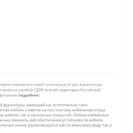
тернет-магазина и может отличаться от цен в розничных
ествляется службой СДЭК по всей территории Российской
филиалах (
подробнее
).
й фурнитуры, имеющей как эстетическое, таки
гкая мебель ставится на пол, поэтому мебельная опора
ак мебели, так и напольных покрытий. Любые мебельные
жные элементы для обеспечения устойчивости мебели.
ельных ножек различающихся как по внешнему виду, так и
.